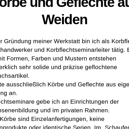
örbe und Geflechte a
Weiden
er Gründung meiner Werkstatt bin ich als Korbfl
thandwerker und Korbflechtseminarleiter tätig.
mit Formen, Farben und Mustern entstehen
rklich sehr solide und präzise geflochtene
chsartikel.
ete ausschließlich Körbe und Geflechte aus eig
ung an.
echtseminare gebe ich an Einrichtungen der
senenbildung und im privaten Rahmen.
Körbe sind Einzelanfertigungen, keine
produkte oder identische Serien. Im „Schaufen