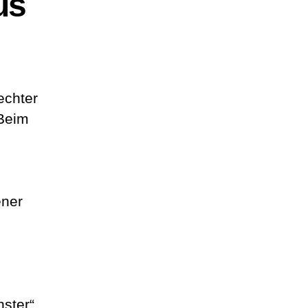
us
echter
 Beim
ener
ster“