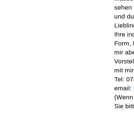
sehen 
und dur
Liebli
Ihre i
Form, 
mir ab
Vorste
mit mir
Tel: 0
email:
(Wenn 
Sie bit