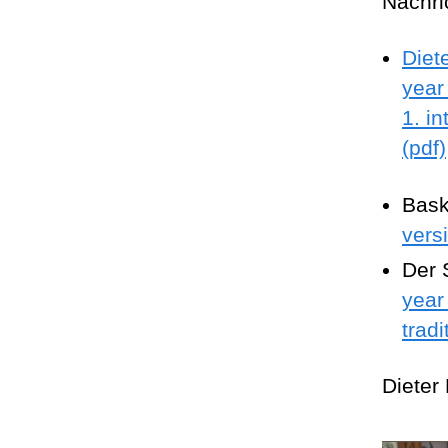
Nachri
Diet
year
1. i
(pdf)
Bask
vers
Der 
year
trad
Dieter