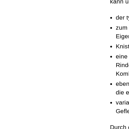
kann ü
der 
zum 
Eige
Knis
eine
Rind
Komb
eben
die 
vari
Gefl
Durch 