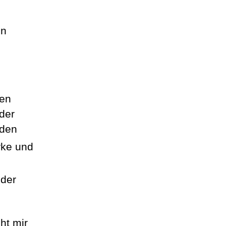
en
hen
der
iden
rke und
 der
ht mir