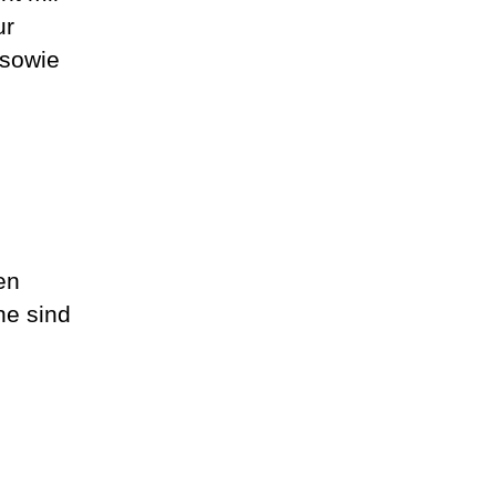
ur
 sowie
en
he sind