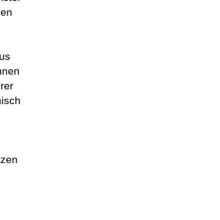
nen
aus
nnen
rer
nisch
tzen