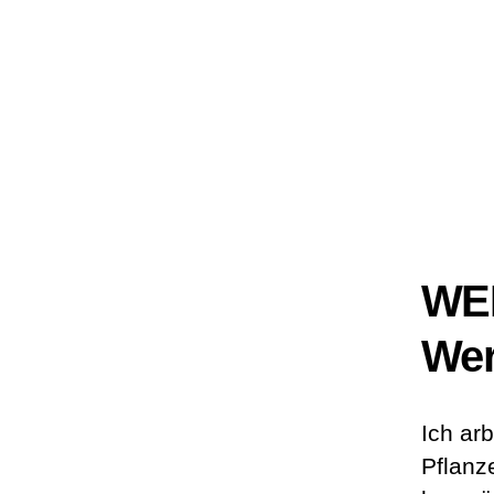
WEI
Wer
Ich ar
Pflanz