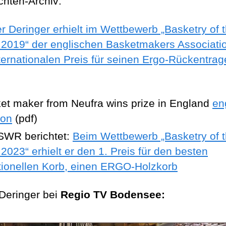
chten-Archiv:
er Deringer erhielt im Wettbewerb „Basketry of 
 2019“ der englischen Basketmakers Associati
nternationalen Preis für seinen Ergo-Rückentra
et maker from Neufra wins prize in England
en
ion
(pdf)
SWR berichtet:
Beim Wettbewerb „Basketry of 
 2023“ erhielt er den 1. Preis für den besten
itionellen Korb, einen ERGO-Holzkorb
 Deringer bei
Regio TV Bodensee: