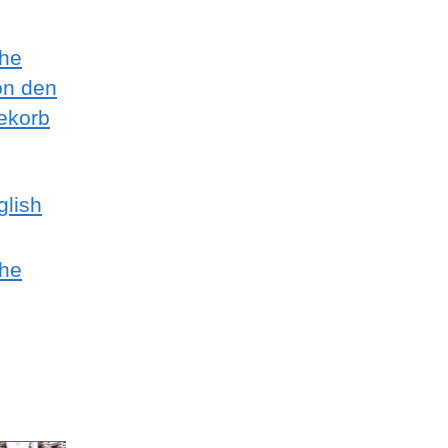
the
on den
gekorb
glish
the