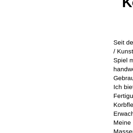
K
Seit d
/ Kuns
Spiel 
handwe
Gebrau
Ich bi
Fertig
Korbfl
Erwach
Meine 
Massen