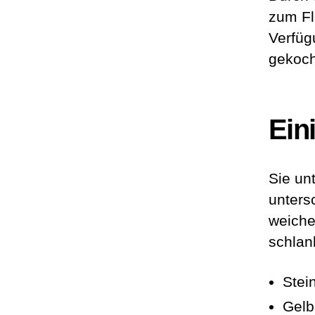
zum Fl
Verfüg
gekoch
Ein
Sie un
unters
weiche
schlan
Stei
Gelbe